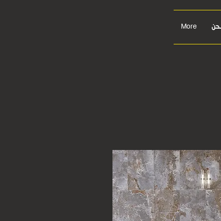
حن
More